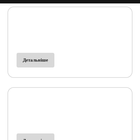
Вакансії
Починайте свою кар'єру вже сьогодні!
Детальніше
Контакти
Завжди на зв'язку