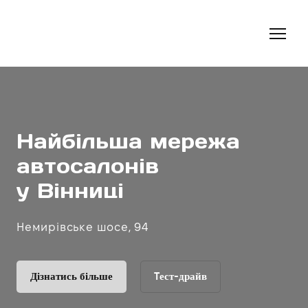
Найбільша мережа
автосалонів
у Вінниці
Немирівське шосе, 94
Дізнатись більше
Tест-драйв